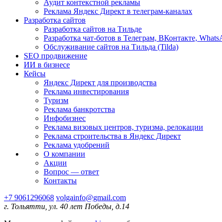
Аудит контекстной рекламы
Реклама Яндекс Директ в телеграм-каналах
Разработка сайтов
Разработка сайтов на Тильде
Разработка чат-ботов в Телеграм, ВКонтакте, Whats
Обслуживание сайтов на Тильда (Tilda)
SEO продвижение
ИИ в бизнесе
Кейсы
Яндекс Директ для производства
Реклама инвестирования
Туризм
Реклама банкротства
Инфобизнес
Реклама визовых центров, туризма, релокации
Реклама строительства в Яндекс Директ
Реклама удобрений
О компании
Акции
Вопрос — ответ
Контакты
+7 9061296068
volgainfo@gmail.com
г. Тольятти, ул. 40 лет Победы, д.14