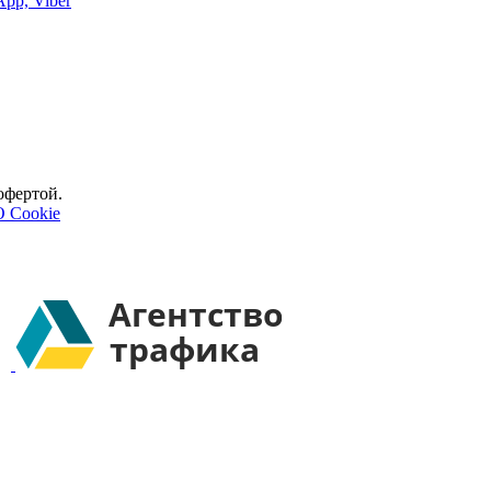
App, Viber
офертой.
О Cookie